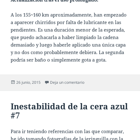
A los 155~160 km aproximadamente, han empezado
a aparecer chirridos por falta de lubricante en las
pendientes. Es una duración menor de la esperada,
que puedo achacarla a haber limpiado la cadena
demasiado y luego haberle aplicado una única capa
y no dos como probablemente debiera. La segunda
podría ser baño o simplemente gota a gota.
Publicado
en Baño de cera contra la corro
26 junio, 2015
Deja un comentario
el
Inestabilidad de la cera azul
#7
Para ir teniendo referencias con las que comparar,
he ido tomando fotografías de la jeringuilla con la