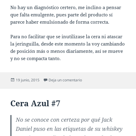
No hay un diagnóstico certero, me inclino a pensar
que falta emulgente, pues parte del producto sí
parece haber emulsionado de forma correcta.
Para no facilitar que se inutilizase la cera ni atascar
la jeringuilla, desde este momento la voy cambiando
de posición más o menos diariamente, así se mueve
y no se compacta tanto.
Publicado
en Inestabilidad de la cera azul
19 junio, 2015
Deja un comentario
el
Cera Azul #7
No se conoce con certeza por qué
Jack
Daniel
puso en las etiquetas de su
whiskey