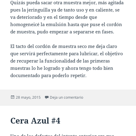
Quizás pueda sacar otra muestra mejor, más agitada
pues la jeringuilla ya de tanto uso y en caliente, se
va deteriorado y en el tiempo desde que
homogeneicé la emulsión hasta que puse el cordón
de muestra, pudo empezar a separarse en fases.
El tacto del cordón de muestra seco me deja claro
que servirá perfectamente para lubricar, el objetivo
de recuperar la funcionalidad de las primeras
muestras lo he logrado y ahora tengo todo bien
documentado para poderlo repetir.
Publicado
en Cera Azul #5
28 mayo, 2015
Deja un comentario
el
Cera Azul #4
Uno de los defectos del intento anterior era que