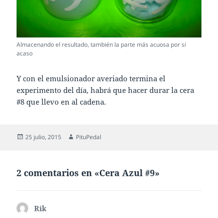
Almacenando el resultado, también la parte más acuosa por si
acaso
Y con el emulsionador averiado termina el
experimento del día, habrá que hacer durar la cera
#8 que llevo en al cadena.
Publicado
Autor
25 julio, 2015
PituPedal
el
2 comentarios en «Cera Azul #9»
Rik
dice: