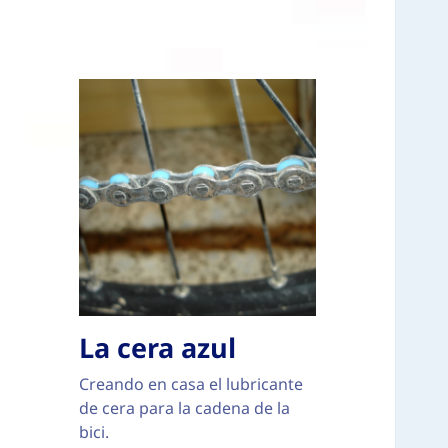
La cera azul
Creando en casa el lubricante
de cera para la cadena de la
bici.