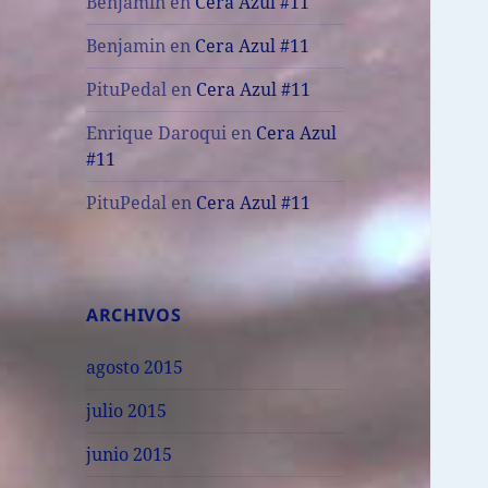
Benjamin
en
Cera Azul #11
Benjamin
en
Cera Azul #11
PituPedal
en
Cera Azul #11
Enrique Daroqui
en
Cera Azul
#11
PituPedal
en
Cera Azul #11
ARCHIVOS
agosto 2015
julio 2015
junio 2015