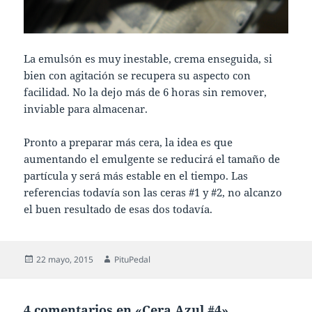
La emulsón es muy inestable, crema enseguida, si
bien con agitación se recupera su aspecto con
facilidad. No la dejo más de 6 horas sin remover,
inviable para almacenar.
Pronto a preparar más cera, la idea es que
aumentando el emulgente se reducirá el tamaño de
partícula y será más estable en el tiempo. Las
referencias todavía son las ceras #1 y #2, no alcanzo
el buen resultado de esas dos todavía.
Publicado
Autor
22 mayo, 2015
PituPedal
el
4 comentarios en «Cera Azul #4»